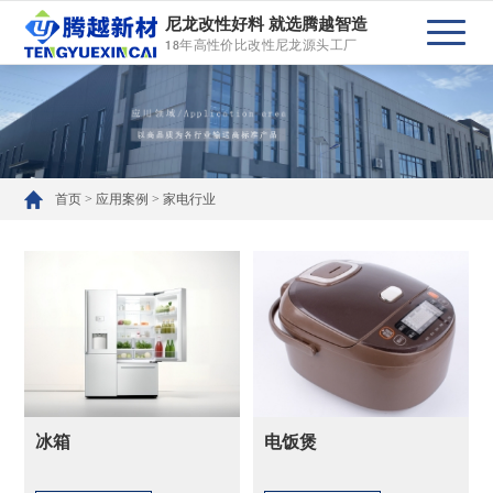
尼龙改性好料 就选腾越智造
18年高性价比改性尼龙源头工厂
首页
>
应用案例
>
家电行业
冰箱
电饭煲