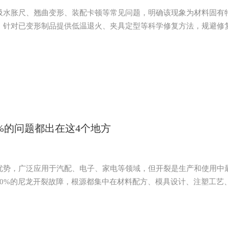
吸水胀尺、翘曲变形、装配卡顿等常见问题，明确该现象为材料固有
，针对已变形制品提供低温退火、夹具定型等科学修复方法，规避修
料烘干、预吸水调湿定型等源头防控工艺，有效降低成品吸湿变形概
%的问题都出在这4个地方
优势，广泛应用于汽配、电子、家电等领域，但开裂是生产和使用中
90%的尼龙开裂故障，根源都集中在材料配方、模具设计、注塑工艺
可快速解决问题。