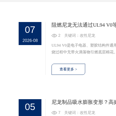
阻燃尼龙无法通过UL94 V
07
2
关键词：改性尼龙
2026-08
UL94 V0是电子电器、塑胶结构
烧过程中无带火滴落物引燃底层棉花
生产实操情况，主要失效诱因集中在
如下。
尼龙制品吸水膨胀变形？高
05
7
关键词：改性尼龙