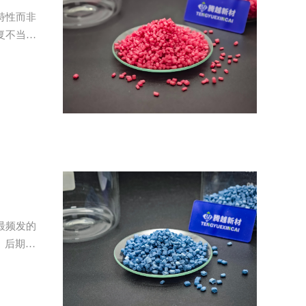
特性而非
复不当造
率。
最频发的
、后期使