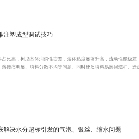
难注塑成型调试技巧
料占比高，树脂基体润滑性变差，熔体粘度显著升高，流动性能极差
、熔接痕明显、填料分散不均等问题。同时硬质填料易磨损螺杆、造
合一线现场调试经验，从原料、工艺、模设备、周期优化四个维度精
率。
底解决水分超标引发的气泡、银丝、缩水问题