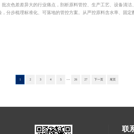
、批次色差差异大的行业痛点，剖析原料管控、生产工艺、设备清洁
验，分步梳理标准化、可落地的管控方案。从严控原料含水率、固定
波动，再到规范设备清洁消除残留污染，最后建立全流程批次对标质
，有效统一各批次产品外观品质，适配工业化批量生产质控需求。
...
1
2
3
4
5
26
27
下一页
尾页
联