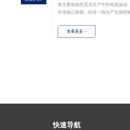
本文聚焦改性尼龙生产中的色差波动
作等核心致因，结合一线生产实操经
筑牢基础，到固化生产工艺参数规避
全方位解决改性尼龙色差不稳定问题
快速导航