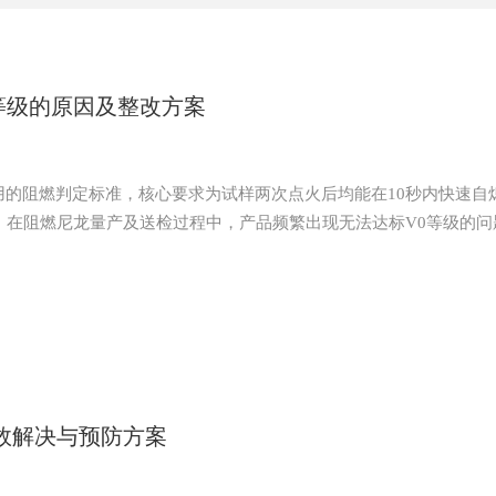
0等级的原因及整改方案
件通用的阻燃判定标准，核心要求为试样两次点火后均能在10秒内快速自
。在阻燃尼龙量产及送检过程中，产品频繁出现无法达标V0等级的问
材料配方、注塑工艺、产品结构三大维度，现将具体原因及完整整改
效解决与预防方案