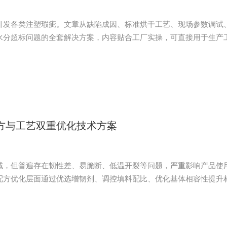
引发各类注塑瑕疵。文章从缺陷成因、标准烘干工艺、现场参数调试
水分超标问题的全套解决方案，内容贴合工厂实操，可直接用于生产
方与工艺双重优化技术方案
域，但普遍存在韧性差、易脆断、低温开裂等问题，严重影响产品使
配方优化层面通过优选增韧剂、调控填料配比、优化基体相容性提升
、温度调控、剪切速率及冷却工艺调整消除成型缺陷，通过配方与工
为尼龙改性生产与成型加工提供实用技术参考。