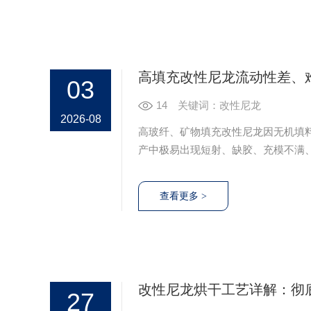
高填充改性尼龙流动性差、
03
14
关键词：改性尼龙
2026-08
高玻纤、矿物填充改性尼龙因无机填
产中极易出现短射、缺胶、充模不满
良，是注塑行业公认的成型难点。结
可高效解决难注塑问题，稳定量产良
改性尼龙烘干工艺详解：彻
27