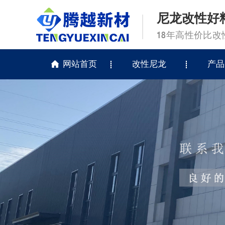
尼龙改性好
18年高性价比
网站首页
改性尼龙
产品