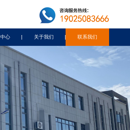
闻中心
关于我们
联系我们